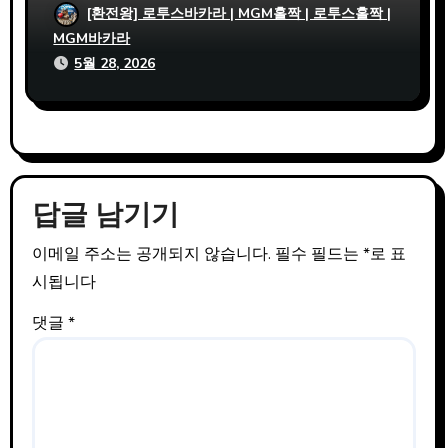
사설파워볼 사이트 비교 시 MGM홀짝 지원
[환전왕] 로투스바카라 | MGM홀짝 | 로투스홀짝 |
확인 필수인 이유
MGM바카라
5월 28, 2026
답글 남기기
이메일 주소는 공개되지 않습니다.
필수 필드는
*
로 표
시됩니다
댓글
*