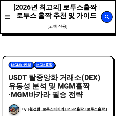
Skip
[2026년 최고의] 로투스홀짝 |
to
로투스 홀짝 추천 및 가이드
content
[고액 전용]
MGM바카라
MGM홀짝
USDT 탈중앙화 거래소(DEX)
유동성 분석 및 MGM홀짝
·MGM바카라 필승 전략
By
[환전왕] 로투스바카라 | MGM홀짝 | 로투스홀짝 |