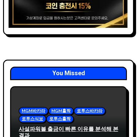
You Missed
MGM바카라
MGM홀짝
로투스바카라
로투스식보
로투스홀짝
사설파워볼 출금이 빠른 이유를 분석해 본
결과