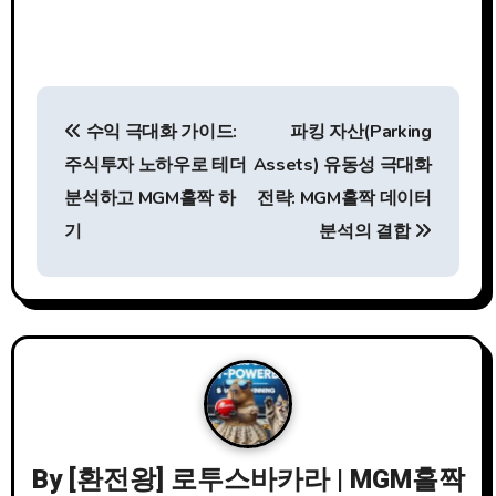
글
수익 극대화 가이드:
파킹 자산(Parking
탐
주식투자 노하우로 테더
Assets) 유동성 극대화
색
분석하고 MGM홀짝 하
전략: MGM홀짝 데이터
기
분석의 결합
By
[환전왕] 로투스바카라 | MGM홀짝