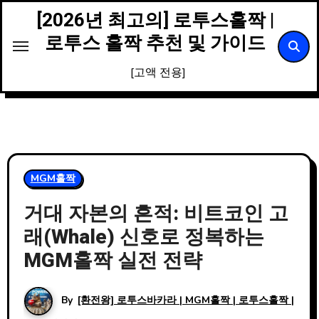
Skip
[2026년 최고의] 로투스홀짝 |
to
로투스 홀짝 추천 및 가이드
content
[고액 전용]
MGM홀짝
거대 자본의 흔적: 비트코인 고
래(Whale) 신호로 정복하는
MGM홀짝 실전 전략
By
[환전왕] 로투스바카라 | MGM홀짝 | 로투스홀짝 |