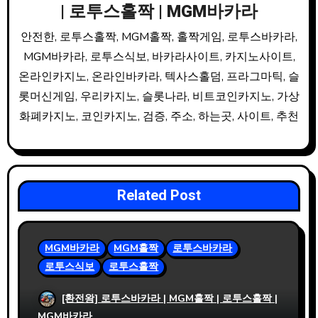
| 로투스홀짝 | MGM바카라
안전한, 로투스홀짝, MGM홀짝, 홀짝게임, 로투스바카라,
MGM바카라, 로투스식보, 바카라사이트, 카지노사이트,
온라인카지노, 온라인바카라, 텍사스홀덤, 프라그마틱, 슬
롯머신게임, 우리카지노, 슬롯나라, 비트코인카지노, 가상
화폐카지노, 코인카지노, 검증, 주소, 하는곳, 사이트, 추천
Related Post
MGM바카라
MGM홀짝
로투스바카라
로투스식보
로투스홀짝
사설파워볼 출금이 빠른 이유를 분석해 본
[환전왕] 로투스바카라 | MGM홀짝 | 로투스홀짝 |
결과
MGM바카라