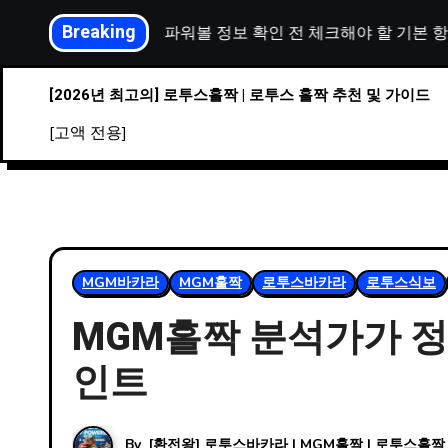
Skip
Breaking
사설파워볼 정보 확인 전 체크해야 할 기본 항목
사설
to
content
[2026년 최고의] 로투스홀짝 | 로투스 홀짝 추천 및 가이드
[고액 전용]
MGM바카라
MGM홀짝
로투스바카라
로투스식보
MGM홀짝 분석가가 
인트
By
[환전왕] 로투스바카라 | MGM홀짝 | 로투스홀짝