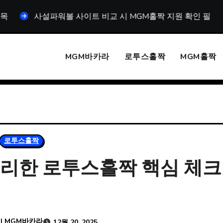
파워볼 사이트 비교 시 MGM홀짝 지원 확인 필수인 이유
MGM바카라
로투스홀짝
MGM홀짝
로투스홀짝
정리한 로투스홀짝 핵심 체
 | MGM바카라
12월 20, 2025