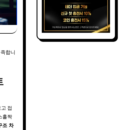
충족합니
트
보고 접
스홀짝
구조 차