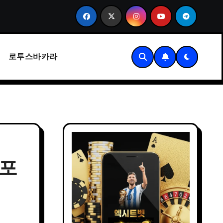
USDT 테더 전송 수수료 절약 방법 및 E스포츠배팅 가이드
로투스바카라
크포