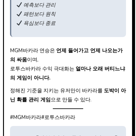
예측보다 관리
패턴보다 원칙
욕심보다 종료
MGM바카라 연승은
언제 들어가고 언제 나오는가
의 싸움
이며,
로투스바카라 수익 극대화는
얼마나 오래 버티느냐
의 게임이 아니다.
정해진 기준을 지키는 유저만이 바카라를
도박이 아
닌 확률 관리 게임
으로 만들 수 있다.
#MGM바카라#로투스바카라
글