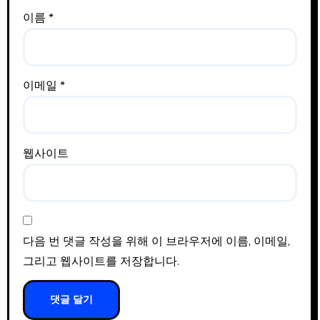
이름
*
이메일
*
웹사이트
다음 번 댓글 작성을 위해 이 브라우저에 이름, 이메일,
그리고 웹사이트를 저장합니다.