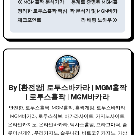
MGM홀짝 분석가가
통계로 증명된 MGM홀
탐
정리한 로투스홀짝 핵심
짝 분석기 및 MGM바카
색
체크포인트
라 배팅 노하우
By
[환전왕] 로투스바카라 | MGM홀짝
| 로투스홀짝 | MGM바카라
안전한, 로투스홀짝, MGM홀짝, 홀짝게임, 로투스바카라,
MGM바카라, 로투스식보, 바카라사이트, 카지노사이트,
온라인카지노, 온라인바카라, 텍사스홀덤, 프라그마틱, 슬
롯머신게임, 우리카지노, 슬롯나라, 비트코인카지노, 가상