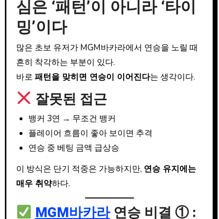
심은 ‘패턴’이 아니라 ‘타이
밍’이다
많은 초보 유저가 MGM바카라에서 연승을 노릴 때
흔히 착각하는 부분이 있다.
바로
패턴을 맞히면 연승이 이어진다
는 생각이다.
잘못된 접근
뱅커 3연 → 무조건 뱅커
플레이어 흐름이 좋아 보이면 추격
연승 중 베팅 금액 급상승
이 방식은 단기 적중은 가능하지만,
연승 유지에는
매우 취약
하다.
MGM바카라
연승 비결 ① :