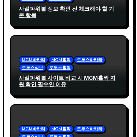
사설파워볼 정보 확인 전 체크해야 할 기
본 항목
MGM바카라
MGM홀짝
로투스바카라
로투스식보
로투스홀짝
사설파워볼 사이트 비교 시 MGM홀짝 지
원 확인 필수인 이유
MGM바카라
MGM홀짝
로투스바카라
로투스식보
로투스홀짝