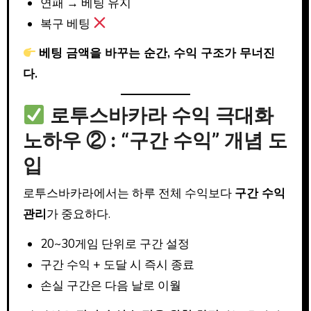
연패 → 베팅 유지
복구 베팅
베팅 금액을 바꾸는 순간, 수익 구조가 무너진
다.
로투스바카라 수익 극대화
노하우 ② : “구간 수익” 개념 도
입
로투스바카라에서는 하루 전체 수익보다
구간 수익
관리
가 중요하다.
20~30게임 단위로 구간 설정
구간 수익 + 도달 시 즉시 종료
손실 구간은 다음 날로 이월