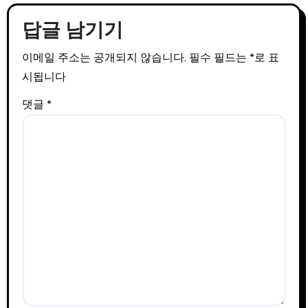
답글 남기기
이메일 주소는 공개되지 않습니다.
필수 필드는
*
로 표
시됩니다
댓글
*