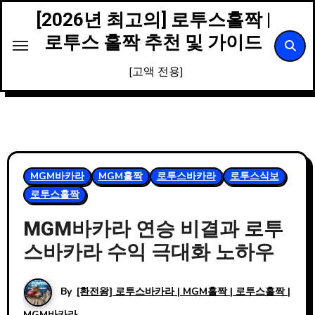
Skip
[2026년 최고의] 로투스홀짝 |
to
로투스 홀짝 추천 및 가이드
content
[고액 전용]
MGM바카라
MGM홀짝
로투스바카라
로투스식보
로투스홀짝
MGM바카라 연승 비결과 로투
스바카라 수익 극대화 노하우
By
[환전왕] 로투스바카라 | MGM홀짝 | 로투스홀짝 |
MGM바카라