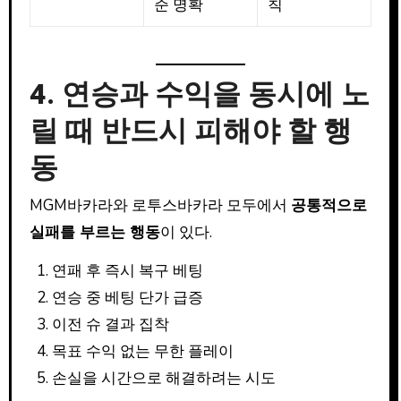
준 명확
칙
4. 연승과 수익을 동시에 노
릴 때 반드시 피해야 할 행
동
MGM바카라와 로투스바카라 모두에서
공통적으로
실패를 부르는 행동
이 있다.
연패 후 즉시 복구 베팅
연승 중 베팅 단가 급증
이전 슈 결과 집착
목표 수익 없는 무한 플레이
손실을 시간으로 해결하려는 시도