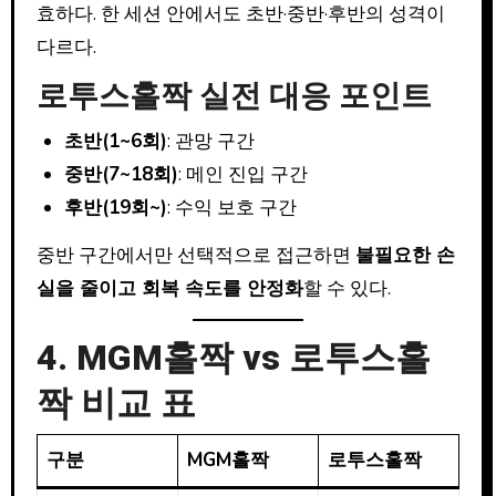
효하다. 한 세션 안에서도 초반·중반·후반의 성격이
다르다.
로투스홀짝 실전 대응 포인트
초반(1~6회)
: 관망 구간
중반(7~18회)
: 메인 진입 구간
후반(19회~)
: 수익 보호 구간
중반 구간에서만 선택적으로 접근하면
불필요한 손
실을 줄이고 회복 속도를 안정화
할 수 있다.
4. MGM홀짝 vs 로투스홀
짝 비교 표
구분
MGM홀짝
로투스홀짝