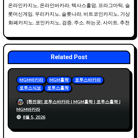
온라인카지노, 온라인바카라, 텍사스홀덤, 프라그마틱, 슬
롯머신게임, 우리카지노, 슬롯나라, 비트코인카지노, 가상
화폐카지노, 코인카지노, 검증, 주소, 하는곳, 사이트, 추천
Related Post
MGM바카라
MGM홀짝
로투스바카라
로투스식보
로투스홀짝
사설파워볼 출금이 빠른 이유를 분석해 본
[환전왕] 로투스바카라 | MGM홀짝 | 로투스홀짝 |
결과
MGM바카라
8월 5, 2026