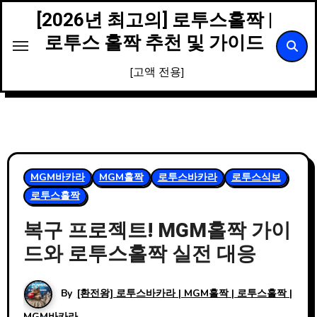
Skip
[2026년 최고의] 로투스홀짝 |
to
로투스 홀짝 추천 및 가이드
content
[고액 전용]
MGM바카라
MGM홀짝
로투스바카라
로투스식보
로투스홀짝
복구 프로젝트! MGM홀짝 가이
드와 로투스홀짝 실전 대응
By
[환전왕] 로투스바카라 | MGM홀짝 | 로투스홀짝 |
MGM바카라