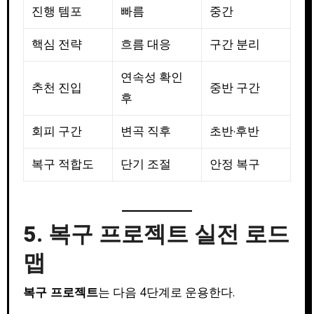
진행 템포
빠름
중간
핵심 전략
흐름 대응
구간 분리
연속성 확인
추천 진입
중반 구간
후
회피 구간
변곡 직후
초반·후반
복구 적합도
단기 조절
안정 복구
5. 복구 프로젝트 실전 로드
맵
복구 프로젝트
는 다음 4단계로 운용한다.