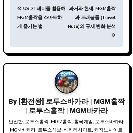
글
USDT 테더를 활용해
과거와 현재: MGM홀짝
탐
MGM홀짝을 스마트하
과 트래블룰 (Travel
색
게 즐기는 법
Rule)의 규제 변화 분석
By
[환전왕] 로투스바카라 | MGM홀짝
| 로투스홀짝 | MGM바카라
안전한, 로투스홀짝, MGM홀짝, 홀짝게임, 로투스바카라,
MGM바카라, 로투스식보, 바카라사이트, 카지노사이트,